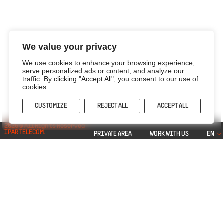
We value your privacy
We use cookies to enhance your browsing experience,
serve personalized ads or content, and analyze our
traffic. By clicking "Accept All", you consent to our use of
cookies.
CUSTOMIZE
REJECT ALL
ACCEPT ALL
ES
2026 © All Rights Reserved
IPAR TELECOM.
PRIVATE AREA
WORK WITH US
EN
WHO WE ARE
info@ipartelecom.com
+34 948 245 867
TELECOMS
RENEWABLES
INFRAESTRUCTURES
NAVARRA
BIZKAIA