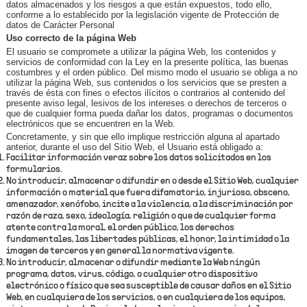
datos almacenados y los riesgos a que están expuestos, todo ello,
conforme a lo establecido por la legislación vigente de Protección de
datos de Carácter Personal
Uso correcto de la página Web
El usuario se compromete a utilizar la página Web, los contenidos y
servicios de conformidad con la Ley en la presente política, las buenas
costumbres y el orden público. Del mismo modo el usuario se obliga a no
utilizar la página Web, sus contenidos o los servicios que se presten a
través de ésta con fines o efectos ilícitos o contrarios al contenido del
presente aviso legal, lesivos de los intereses o derechos de terceros o
que de cualquier forma pueda dañar los datos, programas o documentos
electrónicos que se encuentren en la Web.
Concretamente, y sin que ello implique restricción alguna al apartado
anterior, durante el uso del Sitio Web, el Usuario está obligado a:
Facilitar información veraz sobre los datos solicitados en los
formularios.
No introducir, almacenar o difundir en o desde el Sitio Web, cualquier
información o material que fuera difamatorio, injurioso, obsceno,
amenazador, xenófobo, incite a la violencia, a la discriminación por
razón de raza, sexo, ideología, religión o que de cualquier forma
atente contra la moral, el orden público, los derechos
fundamentales, las libertades públicas, el honor, la intimidad o la
imagen de terceros y en general la normativa vigente.
No introducir, almacenar o difundir mediante la Web ningún
programa, datos, virus, código, o cualquier otro dispositivo
electrónico o físico que sea susceptible de causar daños en el Sitio
Web, en cualquiera de los servicios, o en cualquiera de los equipos,