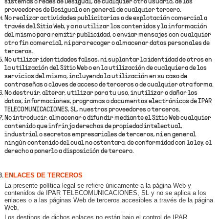
sistemas o redes de Desigual, de cualquier otro usuario, de los
proveedores de Desigual o en general de cualquier tercero.
No realizar actividades publicitarias o de explotación comercial a
través del Sitio Web, y a no utilizar los contenidos y la información
del mismo para remitir publicidad, o enviar mensajes con cualquier
otro fin comercial, ni para recoger o almacenar datos personales de
terceros.
No utilizar identidades falsas, ni suplantar la identidad de otros en
la utilización del Sitio Web o en la utilización de cualquiera de los
servicios del mismo, incluyendo la utilización en su caso de
contraseñas o claves de acceso de terceros o de cualquier otra forma.
No destruir, alterar, utilizar para tu uso, inutilizar o dañar los
datos, informaciones, programas o documentos electrónicos de IPAR
TELECOMUNICACIONES, SL, nuestros proveedores o terceros.
No introducir, almacenar o difundir mediante el Sitio Web cualquier
contenido que infrinja derechos de propiedad intelectual,
industrial o secretos empresariales de terceros, ni en general
ningún contenido del cual no ostentara, de conformidad con la ley, el
derecho a ponerlo a disposición de tercero.
ENLACES DE TERCEROS
La presente política legal se refiere únicamente a la página Web y
contenidos de IPAR TELECOMUNICACIONES, SL y no se aplica a los
enlaces o a las páginas Web de terceros accesibles a través de la página
Web.
Los destinos de dichos enlaces no están bajo el control de IPAR