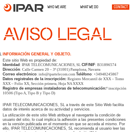
TELECOMS
INFRASTRUCTURES
RENEWABLES
CONTACT
WHO WE ARE
WHAT WE DO
AVISO LEGAL
INFORMACIÓN GENERAL Y OBJETO.
Este sitio Web es propiedad de:
Identidad
: IPAR TELECOMUNICACIONES, SL
CIF/NIF
: B31896574
Dirección
: Calle Carmen 20 – 3º (31001) Pamplona, Navarra
Correo electrónico
:
info@ipartelecom.com
Teléfono
: +34948245867
Datos registrales de la inscripción:
Registro Mercantil de XXX – Tomo
XXX – Folio XX, Sección primera, Hoja NA XXXX
Registro de empresas instaladoras de telecomunicación:
º inscripción
10506 (Tipo A, Tipo B y Tipo D)
IPAR TELECOMUNICACIONES, SL a través de este Sitio Web facilita
datos de interés acerca de su actividad y servicios.
La utilización de este sitio Web atribuye al navegante la condición de
usuario del sitio, lo cual implica la adhesión a las presentes condiciones
en la versión publicada en el momento en que se acceda al mismo. Por
ello, IPAR TELECOMUNICACIONES, SL recomienda al usuario leer las